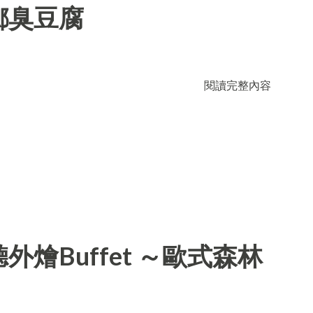
鄉臭豆腐
閱讀完整內容
燴Buffet ～歐式森林