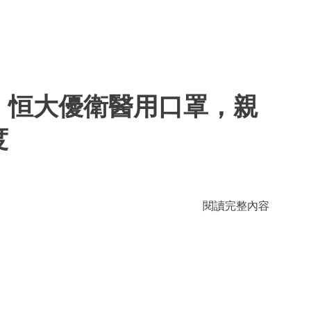
】恒大優衛醫用口罩，親
度
閱讀完整內容