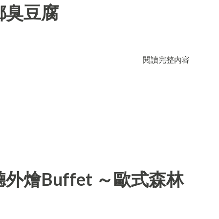
鄉臭豆腐
閱讀完整內容
燴Buffet ～歐式森林