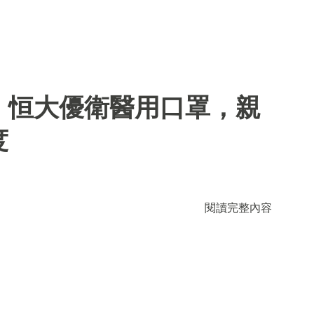
】恒大優衛醫用口罩，親
度
閱讀完整內容