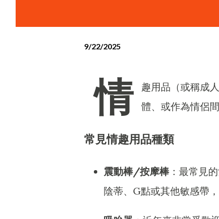
9/22/2025
情
趣用品（或稱成
體、或作為情侶
常見情趣用品種類
震動棒/按摩棒
：最常見的
陰蒂、G點或其他敏感帶