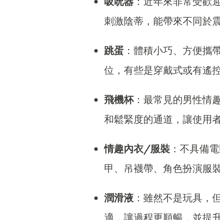
吸吮器
：近年來非常受歡
刺激陰蒂，能帶來不同於
跳蛋
：體積小巧、方便攜
位，有些是穿戴式或有遙
飛機杯
：最常見的男性情
和鬆緊度的通道，讓使用
情趣內衣/服裝
：不具備電
甲、吊襪帶、角色扮演服
潤滑液
：雖然不是玩具，
適，讓過程更順暢，並提