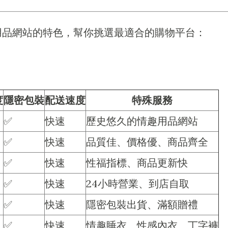
用品網站的特色，幫你挑選最適合的購物平台：
度
隱密包裝
配送速度
特殊服務
✅
快速
歷史悠久的情趣用品網站
✅
快速
品質佳、價格優、商品齊全
✅
快速
性福指標、商品更新快
✅
快速
24小時營業、到店自取
✅
快速
隱密包裝出貨、滿額贈禮
✅
快速
情趣睡衣、性感內衣、丁字褲