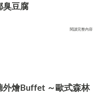
鄉臭豆腐
閱讀完整內容
燴Buffet ～歐式森林