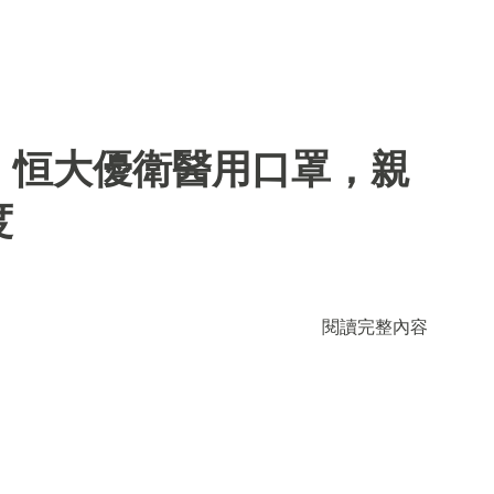
】恒大優衛醫用口罩，親
度
閱讀完整內容