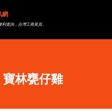
跳到主要內容
訊網
便利查詢，台灣工商黃頁。
】寶林甕仔雞