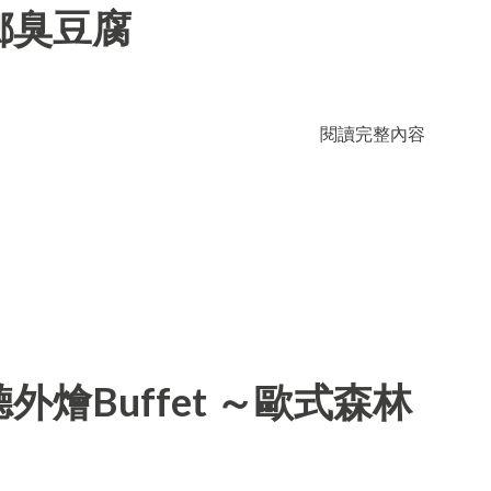
鄉臭豆腐
閱讀完整內容
燴Buffet ～歐式森林