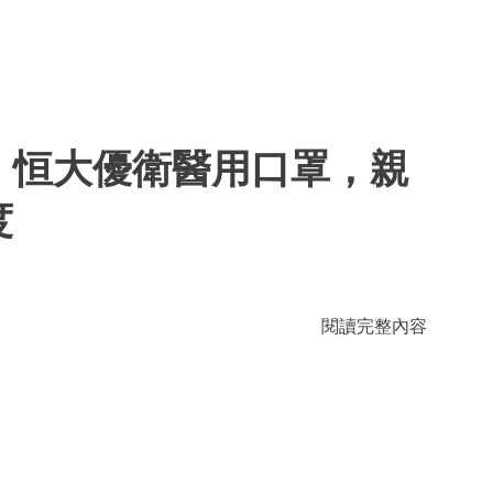
】恒大優衛醫用口罩，親
度
閱讀完整內容