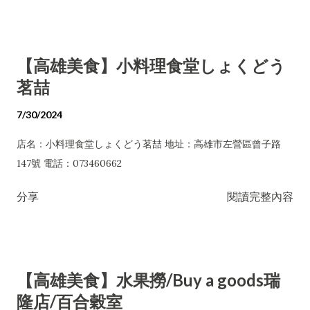
【高雄美食】小料理食堂しょくどう
茗喆
7/30/2024
店名：小料理食堂しょくどう茗喆 地址：高雄市左營區曾子路
147號 電話：073460662
分享
閱讀完整內容
【高雄美食】水果撈/Buy a goods瑞
隆店/百合穀室