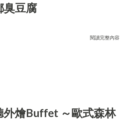
鄉臭豆腐
閱讀完整內容
燴Buffet ～歐式森林