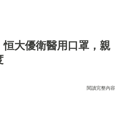
】恒大優衛醫用口罩，親
度
閱讀完整內容