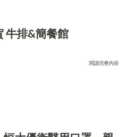
 牛排&簡餐館
閱讀完整內容