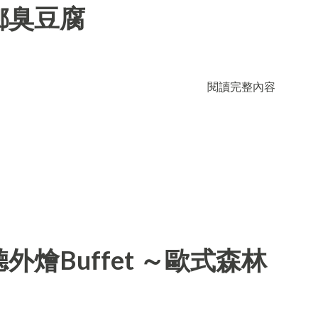
鄉臭豆腐
閱讀完整內容
燴Buffet ～歐式森林