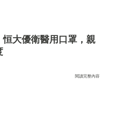
】恒大優衛醫用口罩，親
度
閱讀完整內容