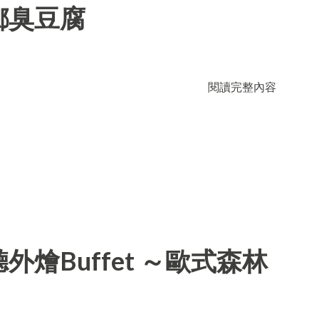
鄉臭豆腐
閱讀完整內容
燴Buffet ～歐式森林