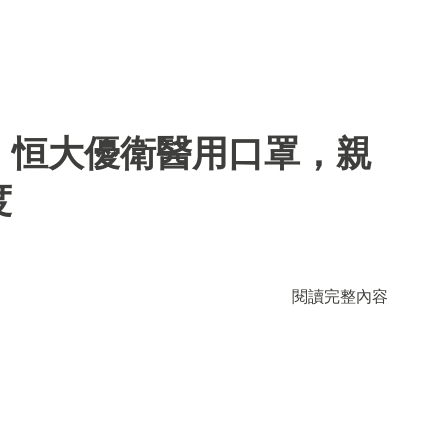
】恒大優衛醫用口罩，親
度
閱讀完整內容