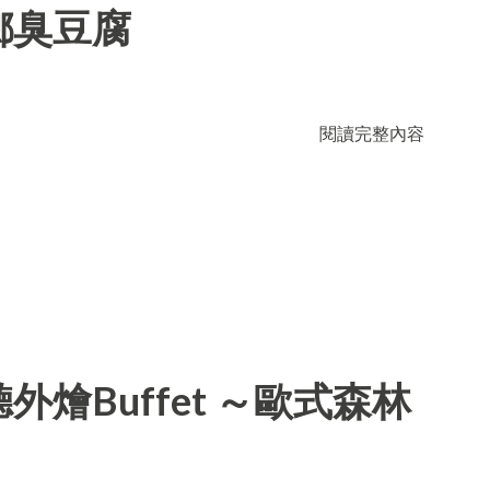
鄉臭豆腐
閱讀完整內容
燴Buffet ～歐式森林