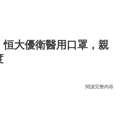
】恒大優衛醫用口罩，親
度
閱讀完整內容