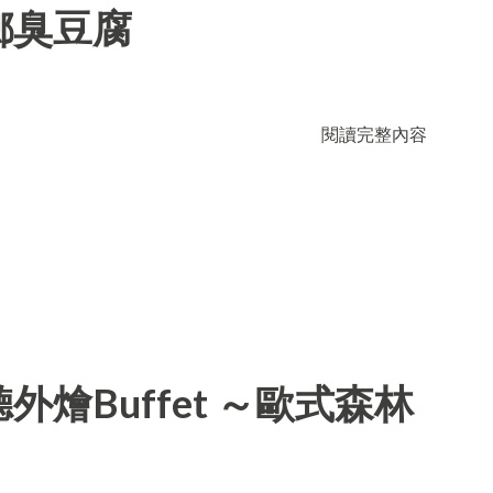
鄉臭豆腐
閱讀完整內容
燴Buffet ～歐式森林