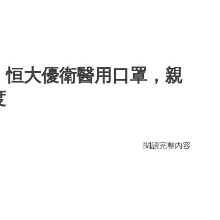
】恒大優衛醫用口罩，親
度
閱讀完整內容