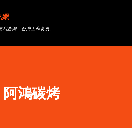
跳到主要內容
訊網
便利查詢，台灣工商黃頁。
】阿鴻碳烤