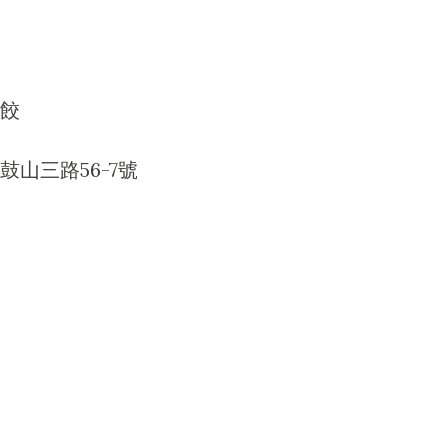
餃
山三路56-7號