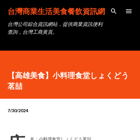
跳到主要內容
台灣商業生活美食餐飲資訊網
台灣公司綜合資訊網站，提供商業資訊便利
查詢，台灣工商黃頁。
【高雄美食】小料理食堂しょくどう
茗喆
7/30/2024
名：小料理食堂しょくどう茗喆