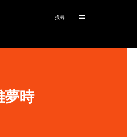
搜尋
雄夢時