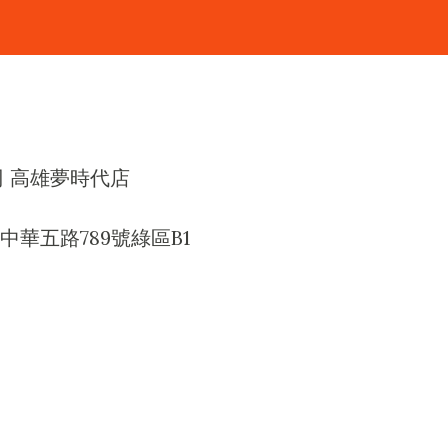
司 高雄夢時代店
華五路789號綠區B1