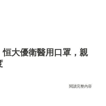
】恒大優衛醫用口罩，親
度
閱讀完整內容