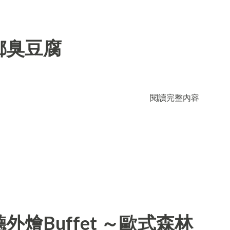
鄉臭豆腐
閱讀完整內容
燴Buffet ～歐式森林