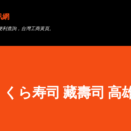
跳到主要內容
訊網
便利查詢，台灣工商黃頁。
くら寿司 藏壽司 高