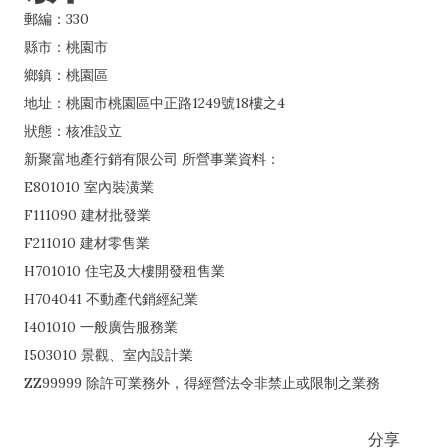
郵編：330
縣市：桃園市
鄉鎮：桃園區
地址：桃園市桃園區中正路1249號18樓之4
狀態：核准設立
新聚富地產行銷有限公司 所營事業資料：
E801010 室內裝潢業
F111090 建材批發業
F211010 建材零售業
H701010 住宅及大樓開發租售業
H704041 不動產代銷經紀業
I401010 一般廣告服務業
I503010 景觀、室內設計業
ZZ99999 除許可業務外，得經營法令非禁止或限制之業務
分享