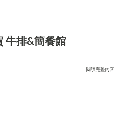
 牛排&簡餐館
閱讀完整內容