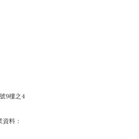
號9樓之4
業資料：