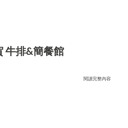
 牛排&簡餐館
閱讀完整內容