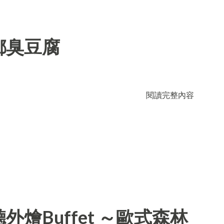
鄉臭豆腐
閱讀完整內容
燴Buffet ～歐式森林