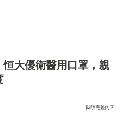
】恒大優衛醫用口罩，親
度
閱讀完整內容