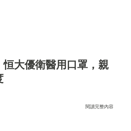
】恒大優衛醫用口罩，親
度
閱讀完整內容