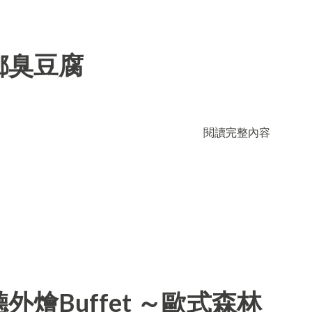
鄉臭豆腐
閱讀完整內容
燴Buffet ～歐式森林