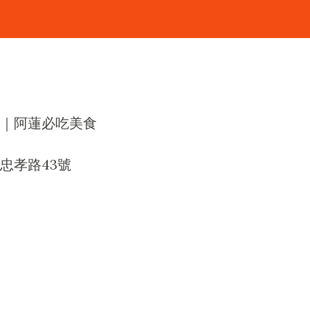
｜阿蓮必吃美食
忠孝路43號