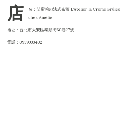
店
名：艾蜜莉の法式布蕾 L’Atelier la Crème Brûlée
chez Amélie
地址：台北市大安區泰順街60巷27號
電話：0939333402