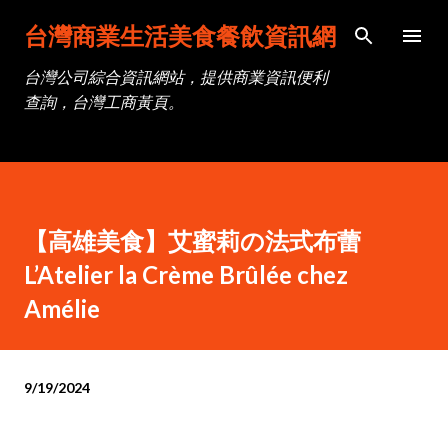
跳到主要內容
台灣商業生活美食餐飲資訊網
台灣公司綜合資訊網站，提供商業資訊便利
查詢，台灣工商黃頁。
【高雄美食】艾蜜莉の法式布蕾
L’Atelier la Crème Brûlée chez
Amélie
9/19/2024