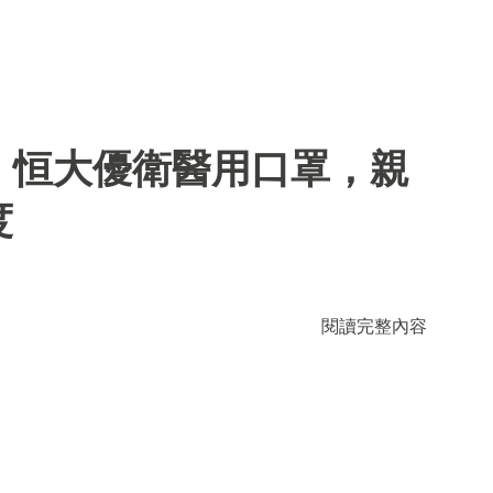
】恒大優衛醫用口罩，親
度
閱讀完整內容