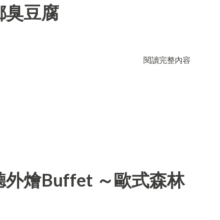
鄉臭豆腐
閱讀完整內容
燴Buffet ～歐式森林