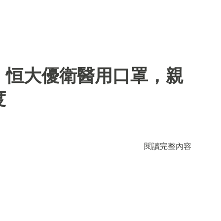
】恒大優衛醫用口罩，親
度
閱讀完整內容