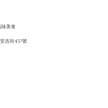
風味美食
安吉街437號