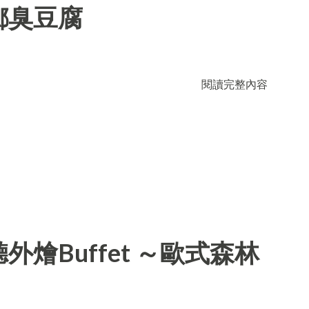
鄉臭豆腐
閱讀完整內容
燴Buffet ～歐式森林