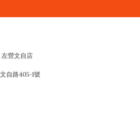
 左營文自店
自路405-1號