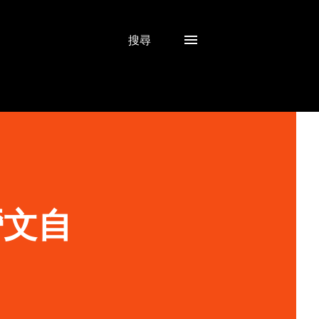
搜尋
營文自