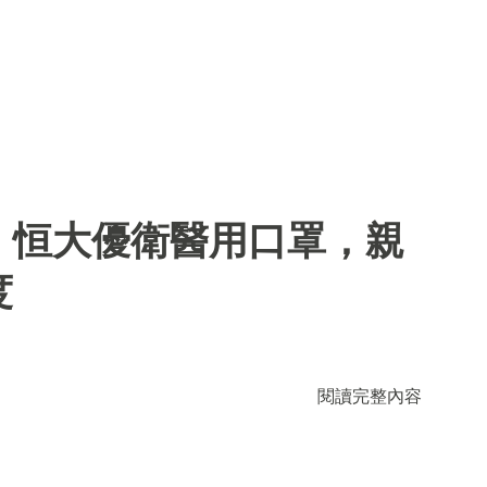
】恒大優衛醫用口罩，親
度
閱讀完整內容