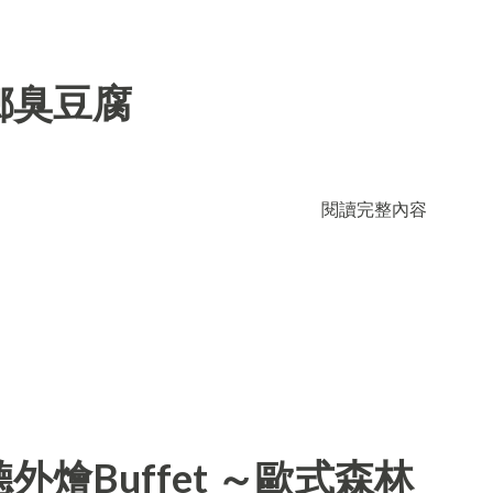
鄉臭豆腐
閱讀完整內容
燴Buffet ～歐式森林