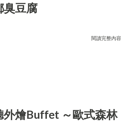
鄉臭豆腐
閱讀完整內容
燴Buffet ～歐式森林