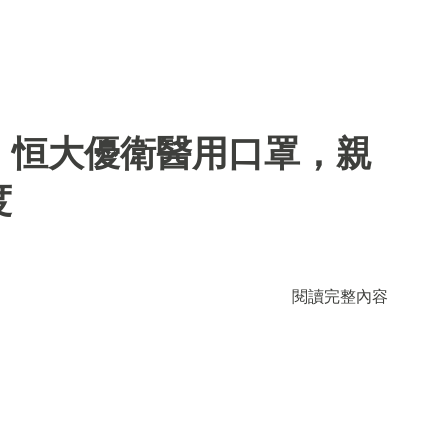
】恒大優衛醫用口罩，親
度
閱讀完整內容