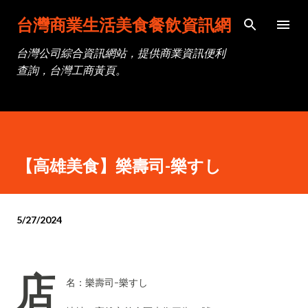
跳到主要內容
台灣商業生活美食餐飲資訊網
台灣公司綜合資訊網站，提供商業資訊便利
查詢，台灣工商黃頁。
【高雄美食】樂壽司-樂すし
5/27/2024
店
名：樂壽司-樂すし