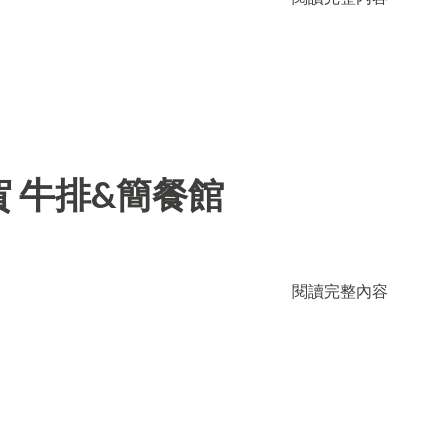
 牛排&簡餐館
閱讀完整內容