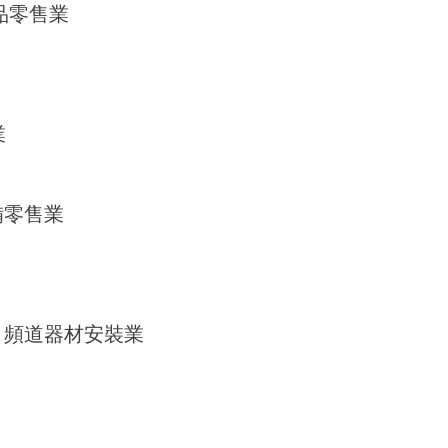
用品零售業
業
備零售業
、Ｃ頻道器材安裝業