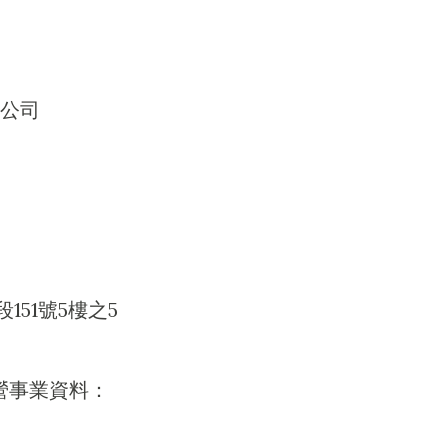
公司
51號5樓之5
營事業資料：