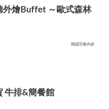
燴Buffet ～歐式森林
閱讀完整內容
 牛排&簡餐館