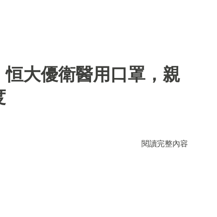
】恒大優衛醫用口罩，親
度
閱讀完整內容