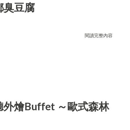
鄉臭豆腐
閱讀完整內容
燴Buffet ～歐式森林