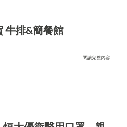
 牛排&簡餐館
閱讀完整內容
】恒大優衛醫用口罩，親