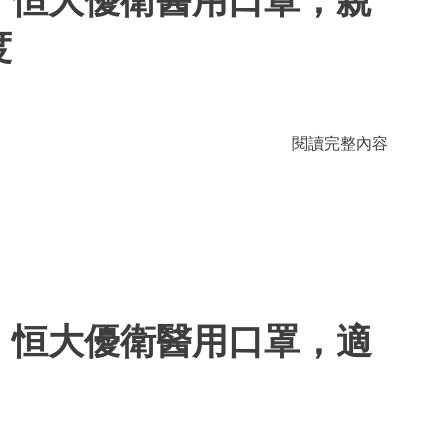
度
閱讀完整內容
】恒大優衛醫用口罩，適