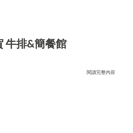
 牛排&簡餐館
閱讀完整內容