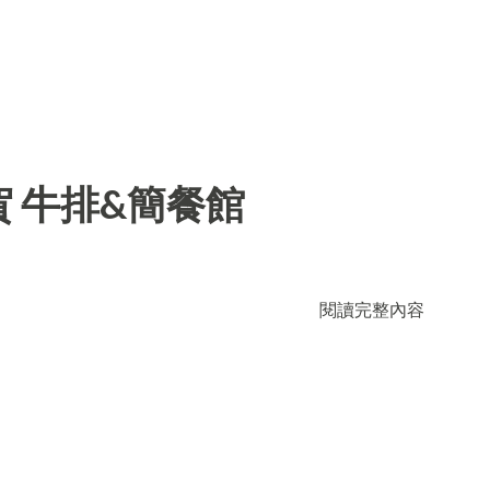
 牛排&簡餐館
閱讀完整內容