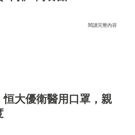
閱讀完整內容
】恒大優衛醫用口罩，親
度