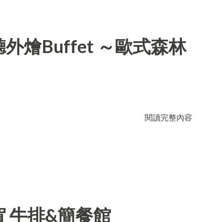
燴Buffet ～歐式森林
閱讀完整內容
 牛排&簡餐館