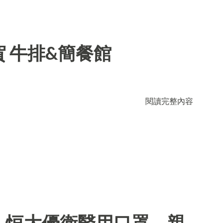
 牛排&簡餐館
閱讀完整內容
】恒大優衛醫用口罩，親