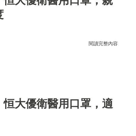
度
閱讀完整內容
】恒大優衛醫用口罩，適