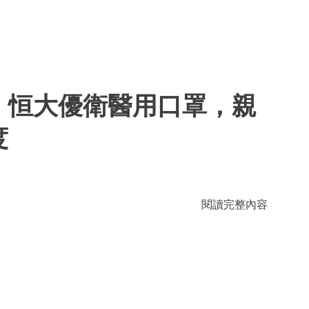
】恒大優衛醫用口罩，親
度
閱讀完整內容