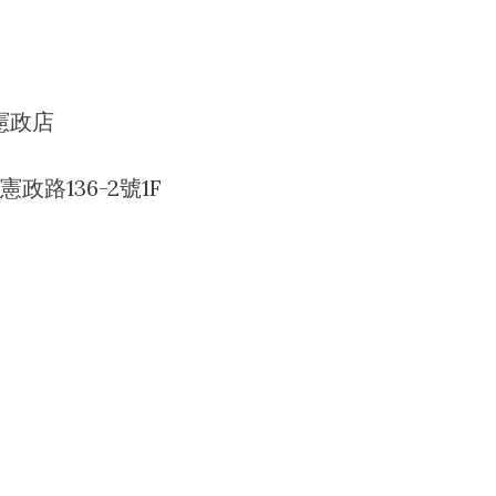
 憲政店
路136-2號1F