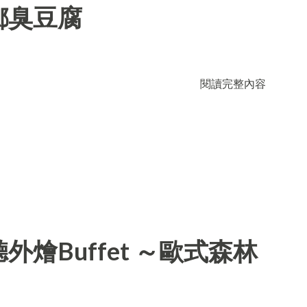
鄉臭豆腐
閱讀完整內容
燴Buffet ～歐式森林