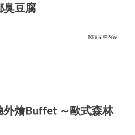
鄉臭豆腐
閱讀完整內容
燴Buffet ～歐式森林