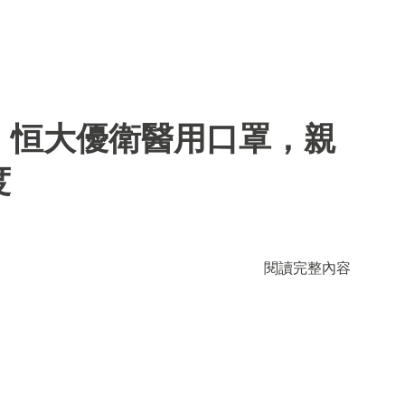
】恒大優衛醫用口罩，親
度
閱讀完整內容