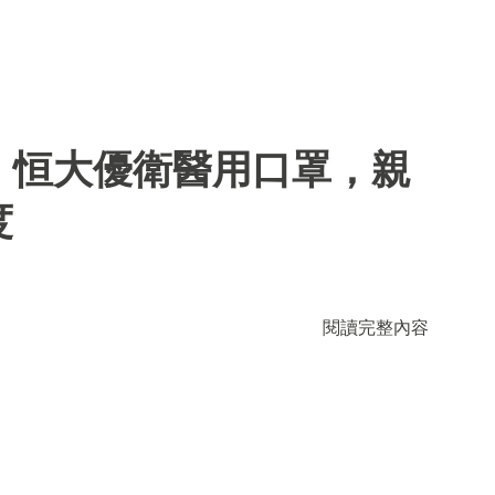
】恒大優衛醫用口罩，親
度
閱讀完整內容