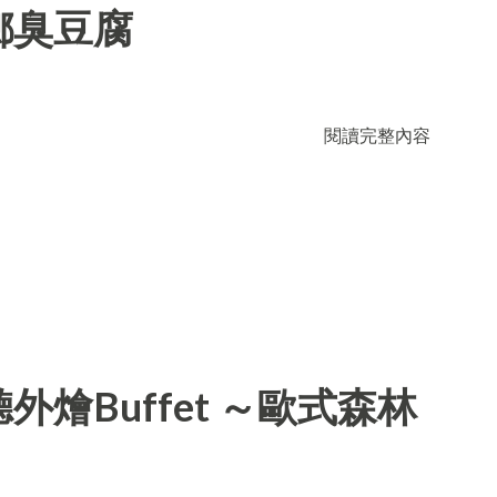
鄉臭豆腐
閱讀完整內容
燴Buffet ～歐式森林