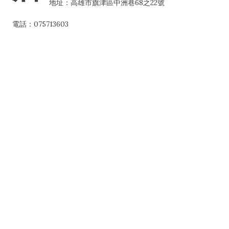
地址：高雄市旗津區中洲巷68之22號
電話：075713603