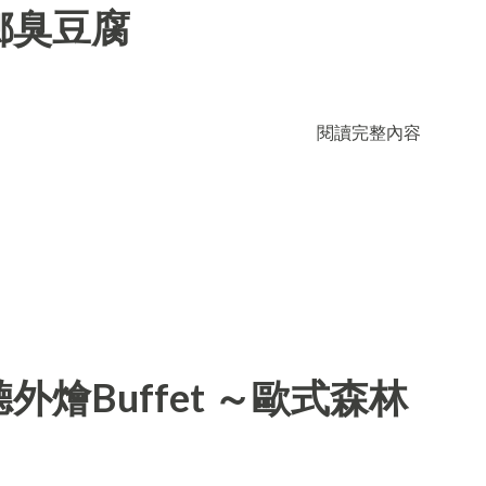
鄉臭豆腐
閱讀完整內容
燴Buffet ～歐式森林