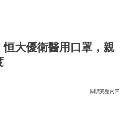
】恒大優衛醫用口罩，親
度
閱讀完整內容