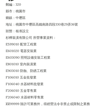
郵編：320
縣市：桃園市
鄉鎮：中壢區
地址：桃園市中壢區高鐵南路四段330巷29弄36號
狀態：核准設立
杉樺裝潢有限公司 所營事業資料：
E599010 配管工程業
E601020 電器安裝業
E603090 照明設備安裝工程業
E801010 室內裝潢業
E903010 防蝕、防銹工程業
F106010 五金批發業
F106040 水器材料批發業
F206010 五金零售業
F206040 水器材料零售業
ZZ99999 除許可業務外，得經營法令非禁止或限制之業務