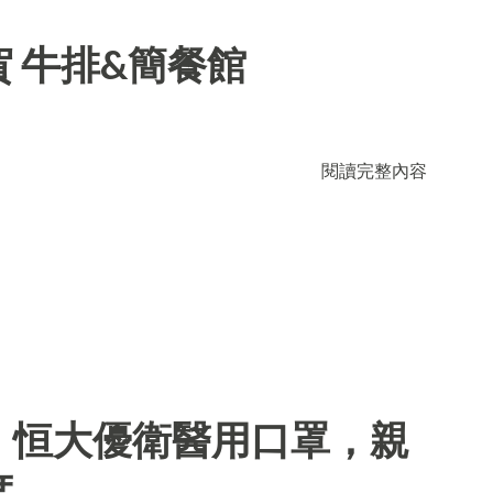
 牛排&簡餐館
閱讀完整內容
】恒大優衛醫用口罩，親
度