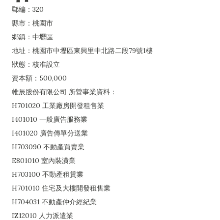
郵編：320
縣市：桃園市
鄉鎮：中壢區
地址：桃園市中壢區東興里中北路二段79號1樓
狀態：核准設立
資本額：500,000
帷辰股份有限公司 所營事業資料：
H701020 工業廠房開發租售業
I401010 一般廣告服務業
I401020 廣告傳單分送業
H703090 不動產買賣業
E801010 室內裝潢業
H703100 不動產租賃業
H701010 住宅及大樓開發租售業
H704031 不動產仲介經紀業
IZ12010 人力派遣業