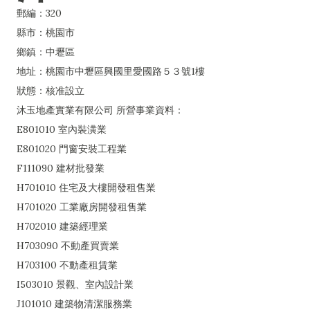
郵編：320
縣市：桃園市
鄉鎮：中壢區
地址：桃園市中壢區興國里愛國路５３號1樓
狀態：核准設立
沐玉地產實業有限公司 所營事業資料：
E801010 室內裝潢業
E801020 門窗安裝工程業
F111090 建材批發業
H701010 住宅及大樓開發租售業
H701020 工業廠房開發租售業
H702010 建築經理業
H703090 不動產買賣業
H703100 不動產租賃業
I503010 景觀、室內設計業
J101010 建築物清潔服務業