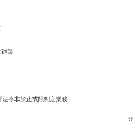
業
代辦業
得經營法令非禁止或限制之業務
分