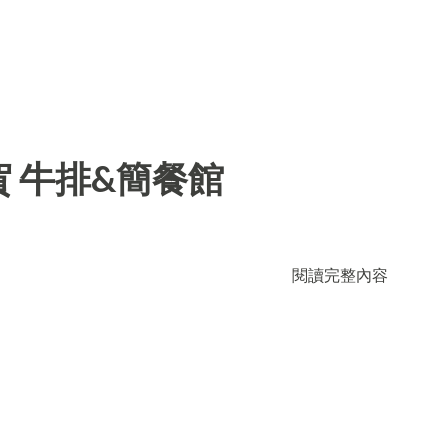
 牛排&簡餐館
閱讀完整內容