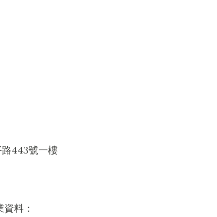
路443號一樓
業資料：