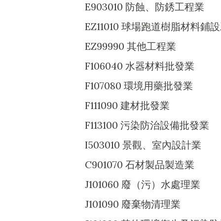
E903010 防蝕、防銹工程業
EZ11010 球場跑道樹脂材料鋪
EZ99990 其他工程業
F106040 水器材料批發業
F107080 環境用藥批發業
F111090 建材批發業
F113100 污染防治設備批發業
I503010 景觀、室內設計業
C901070 石材製品製造業
J101060 廢（污）水處理業
J101090 廢棄物清理業