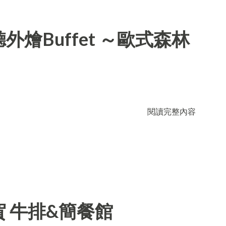
燴Buffet ～歐式森林
閱讀完整內容
 牛排&簡餐館