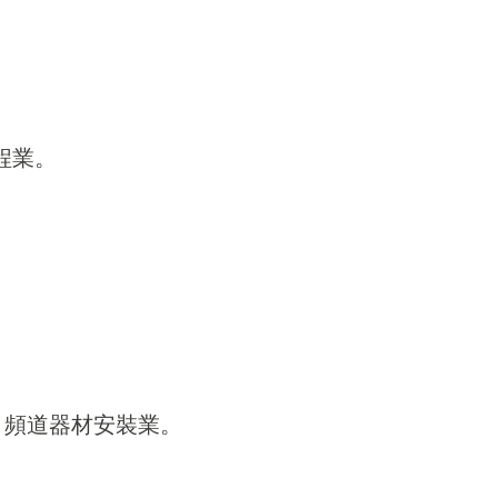
。
工程業。
。
。
、Ｃ頻道器材安裝業。