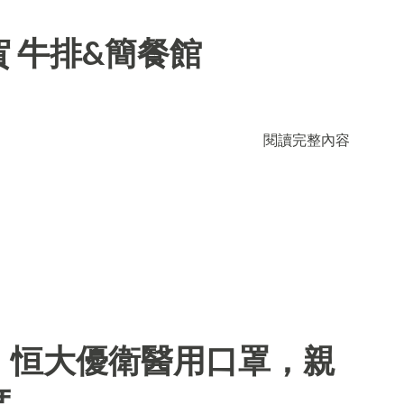
 牛排&簡餐館
閱讀完整內容
】恒大優衛醫用口罩，親
度