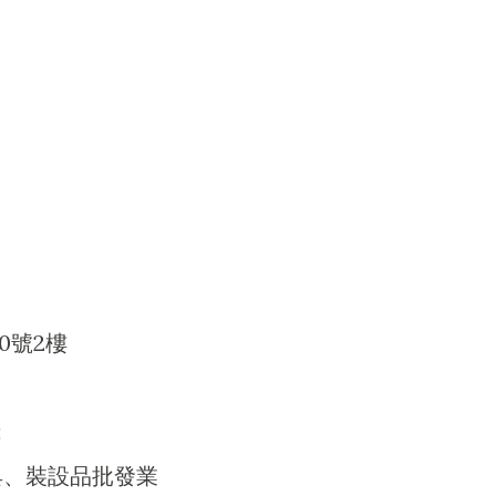
0號2樓
：
器具、裝設品批發業