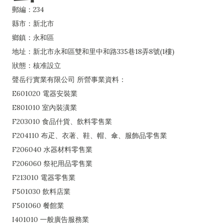
郵編：234
縣市：新北市
鄉鎮：永和區
地址：新北市永和區雙和里中和路335巷18弄8號(1樓)
狀態：核准設立
聲岳行實業有限公司 所營事業資料：
E601020 電器安裝業
E801010 室內裝潢業
F203010 食品什貨、飲料零售業
F204110 布疋、衣著、鞋、帽、傘、服飾品零售業
F206040 水器材料零售業
F206060 祭祀用品零售業
F213010 電器零售業
F501030 飲料店業
F501060 餐館業
I401010 一般廣告服務業