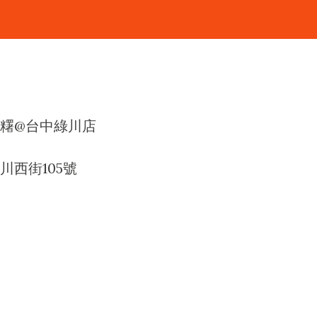
糬@台中綠川店
川西街105號