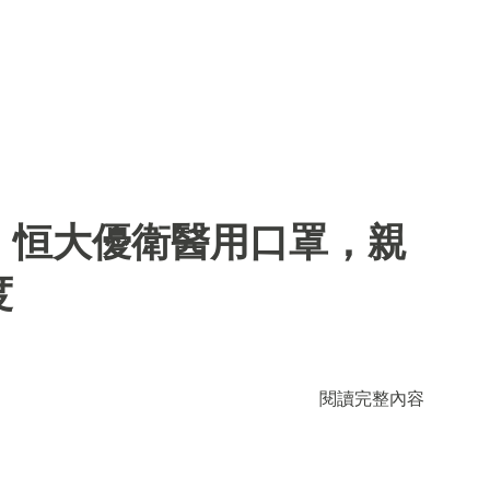
】恒大優衛醫用口罩，親
度
閱讀完整內容