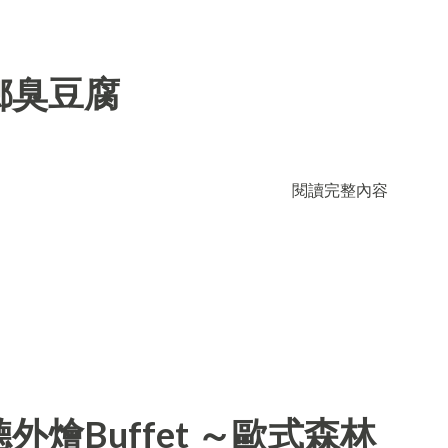
鄉臭豆腐
閱讀完整內容
燴Buffet ～歐式森林