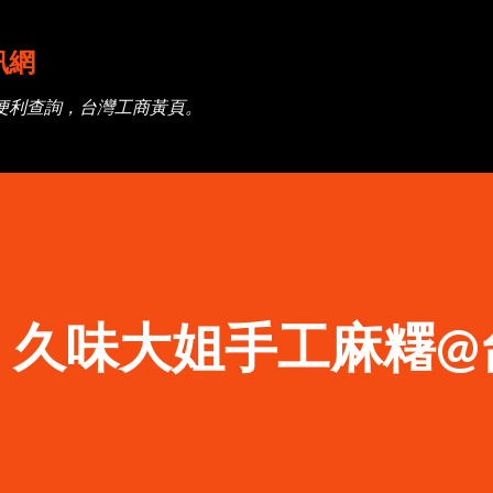
跳到主要內容
訊網
便利查詢，台灣工商黃頁。
】久味大姐手工麻糬@